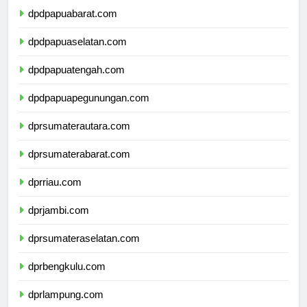
dpdpapuabarat.com
dpdpapuaselatan.com
dpdpapuatengah.com
dpdpapuapegunungan.com
dprsumaterautara.com
dprsumaterabarat.com
dprriau.com
dprjambi.com
dprsumateraselatan.com
dprbengkulu.com
dprlampung.com