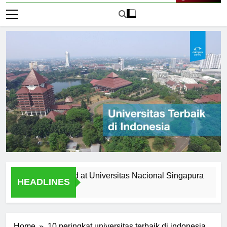
Live Now
 Financial Aid at Universitas Nacional Singapura
Campus
HEADLINES
1 Hari A