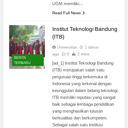
Panut Mulyono, Rektor UGM,
UGM memiliki…
Read Full News
Institut Teknologi Bandung
(ITB)
Universitas
1 tahun
ago
0
2 mins
BERITA
[ad_1] Institut Teknologi Bandung
TERBARU
(ITB) merupakan salah satu
perguruan tinggi terkemuka di
Indonesia yang terkenal dengan
keunggulan dalam bidang teknologi.
ITB memiliki reputasi yang sangat
baik sebagai lembaga pendidikan
yang menghasilkan lulusan
berkualitas dan berkompeten.