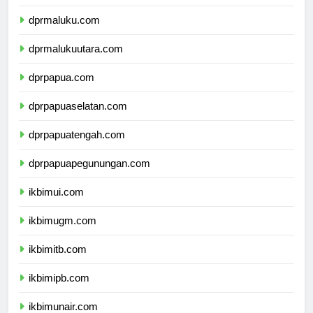
dprsulawesitenggara.com
dprmaluku.com
dprmalukuutara.com
dprpapua.com
dprpapuaselatan.com
dprpapuatengah.com
dprpapuapegunungan.com
ikbimui.com
ikbimugm.com
ikbimitb.com
ikbimipb.com