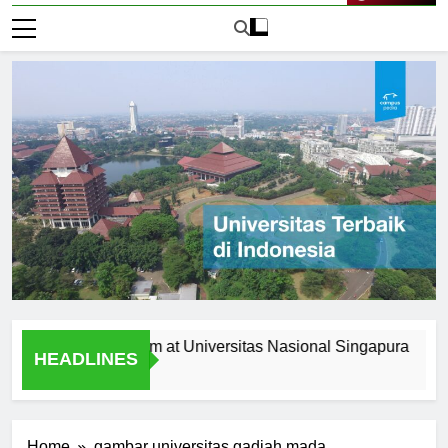
Live Now
 the Curriculum at Universitas Nasional Singapura
Alumn
HEADLINES
1 Hari