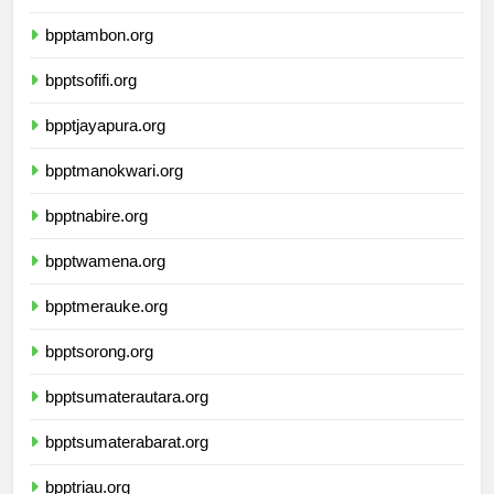
bpptkupang.org
bpptambon.org
bpptsofifi.org
bpptjayapura.org
bpptmanokwari.org
bpptnabire.org
bpptwamena.org
bpptmerauke.org
bpptsorong.org
bpptsumaterautara.org
bpptsumaterabarat.org