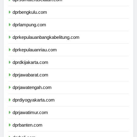
dprsumateraselatan.com
dprbengkulu.com
dprlampung.com
dprkepulauanbangkabelitung.com
dprkepulauanriau.com
dprdkijakarta.com
dprjawabarat.com
dprjawatengah.com
dprdiyogyakarta.com
dprjawatimur.com
dprbanten.com