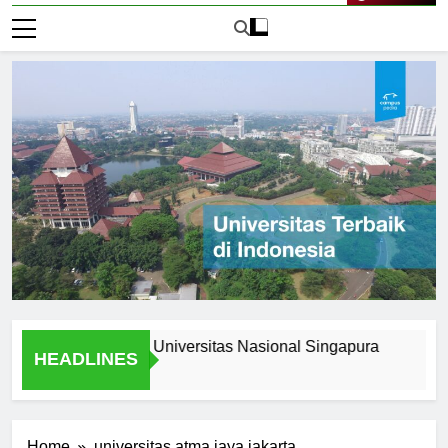
Live Now
s Stories from Universitas Nasional Singapura
Scholarsh
HEADLINES
2 Hari Ago