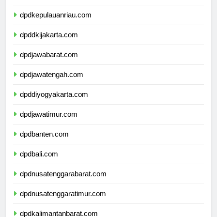
dpdkepulauanbangkabelitung.com
dpdkepulauanriau.com
dpddkijakarta.com
dpdjawabarat.com
dpdjawatengah.com
dpddiyogyakarta.com
dpdjawatimur.com
dpdbanten.com
dpdbali.com
dpdnusatenggarabarat.com
dpdnusatenggaratimur.com