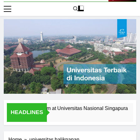
Live Now
 the Curriculum at Universitas Nasional Singapura
Alum
HEADLINES
1 Hari