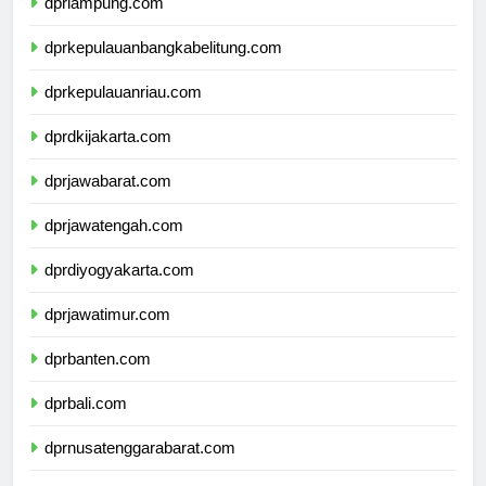
dprlampung.com
dprkepulauanbangkabelitung.com
dprkepulauanriau.com
dprdkijakarta.com
dprjawabarat.com
dprjawatengah.com
dprdiyogyakarta.com
dprjawatimur.com
dprbanten.com
dprbali.com
dprnusatenggarabarat.com