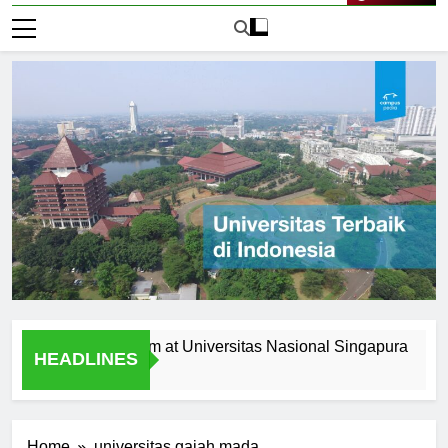
Live Now
 the Curriculum at Universitas Nasional Singapura
Alumn
HEADLINES
1 Hari 