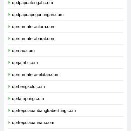
dpdpapuatengah.com
dpdpapuapegunungan.com
dprsumaterautara.com
dprsumaterabarat.com
dprriau.com
dprjambi.com
dprsumateraselatan.com
dprbengkulu.com
dprlampung.com
dprkepulauanbangkabelitung.com
dprkepulauanriau.com