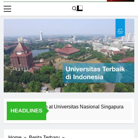
Live Now
the Curriculum at Universitas Nasional Singapura
Alumni
HEADLINES
1 Hari A