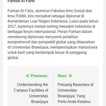
10.
Keunggulan dalam Hubungan Internasional:
Farhan Al Faris
Farhan Al Faris, alumnus Fakultas Ilmu Sosial dan
Ilmu Politik, kini menjabat sebagai diplomat di
Kementerian Luar Negeri Indonesia. Lulus pada tahun
2017, kariernya melejit seiring mewakili Indonesia di
berbagai forum internasional. Peran Farhan dalam
mendorong diplomasi menyoroti pelatihan
komprehensif dan perspektif global yang ditawarkan
di Universitas Brawijaya, mempersiapkan mahasiswa
untuk karir yang berdampak besar di panggung
global.
Navigasi
Previous:
Next:
pos
Understanding the
Peluang Beasiswa di
Campus Facilities of
Universitas
Universitas
Brawijaya: Yang
Brawijaya
Perlu Anda Ketahui