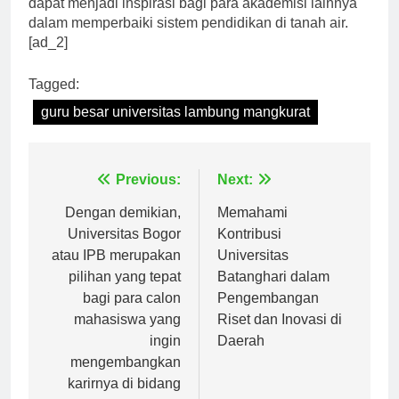
dapat menjadi inspirasi bagi para akademisi lainnya
dalam memperbaiki sistem pendidikan di tanah air.
[ad_2]
Tagged:
guru besar universitas lambung mangkurat
Navigasi
Previous:
Next:
pos
Dengan demikian,
Memahami
Universitas Bogor
Kontribusi
atau IPB merupakan
Universitas
pilihan yang tepat
Batanghari dalam
bagi para calon
Pengembangan
mahasiswa yang
Riset dan Inovasi di
ingin
Daerah
mengembangkan