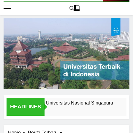
Live Now
 Stories from Universitas Nasional Singapura
Scholarsh
HEADLINES
1 Hari Ago