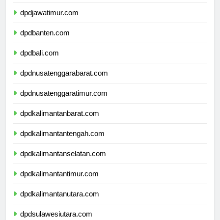
dpddiyogyakarta.com
dpdjawatimur.com
dpdbanten.com
dpdbali.com
dpdnusatenggarabarat.com
dpdnusatenggaratimur.com
dpdkalimantanbarat.com
dpdkalimantantengah.com
dpdkalimantanselatan.com
dpdkalimantantimur.com
dpdkalimantanutara.com