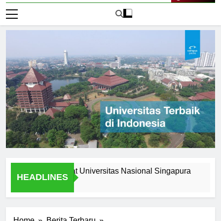
Live Now
pportunities at Universitas Nasional Singapura
Understa
HEADLINES
1 Hari Ago