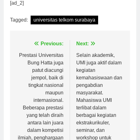
raih masa depan yang cerah bersama kami!
[ad_2]
Tagged:
universitas telkom surabaya
Navigasi
Previous:
Next:
pos
Prestasi Universitas
Selain akademik,
Bung Hatta juga
UMI juga aktif dalam
patut diacungi
kegiatan
jempol, baik di
kemahasiswaan dan
tingkat nasional
pengabdian
maupun
masyarakat.
internasional.
Mahasiswa UMI
Beberapa prestasi
terlibat dalam
yang telah diraih
berbagai kegiatan
antara lain juara
ekstrakurikuler,
dalam kompetisi
seminar, dan