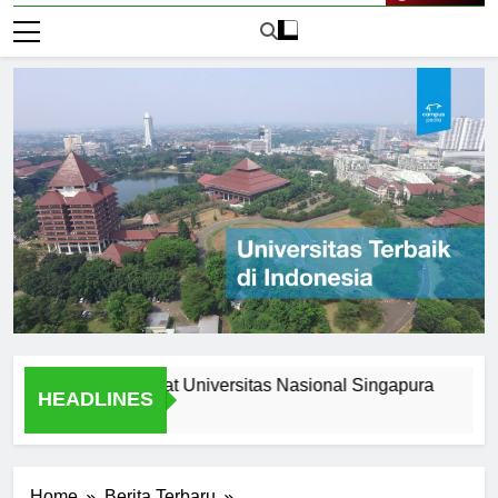
Live Now
pportunities at Universitas Nasional Singapura
Understa
HEADLINES
1 Hari Ago