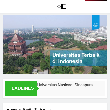
Live Now
ss Stories from Universitas Nasional Singapura
Scholars
HEADLINES
2 Hari Ago