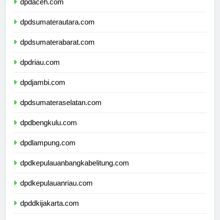
dpdaceh.com
dpdsumaterautara.com
dpdsumaterabarat.com
dpdriau.com
dpdjambi.com
dpdsumateraselatan.com
dpdbengkulu.com
dpdlampung.com
dpdkepulauanbangkabelitung.com
dpdkepulauanriau.com
dpddkijakarta.com