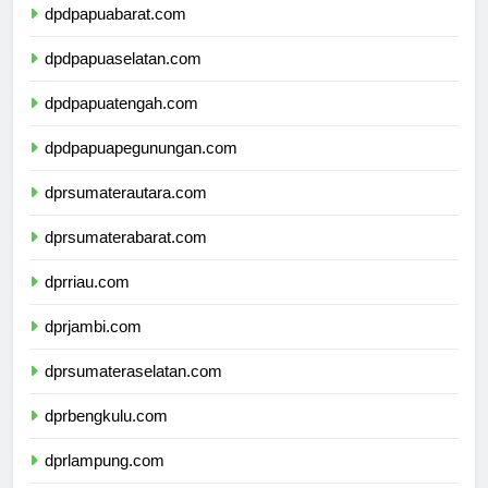
dpdpapuabarat.com
dpdpapuaselatan.com
dpdpapuatengah.com
dpdpapuapegunungan.com
dprsumaterautara.com
dprsumaterabarat.com
dprriau.com
dprjambi.com
dprsumateraselatan.com
dprbengkulu.com
dprlampung.com