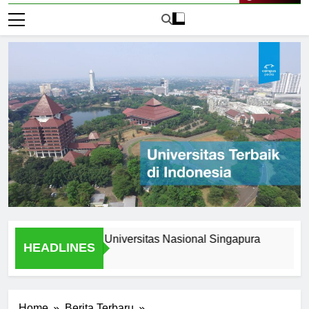
Live Now
s Stories from Universitas Nasional Singapura
Scholars
HEADLINES
2 Hari Ago