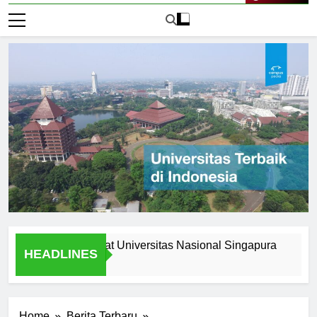
Live Now
pportunities at Universitas Nasional Singapura
Understa
HEADLINES
2 Hari Ago