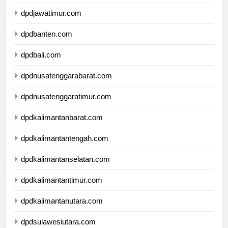
dpddiyogyakarta.com
dpdjawatimur.com
dpdbanten.com
dpdbali.com
dpdnusatenggarabarat.com
dpdnusatenggaratimur.com
dpdkalimantanbarat.com
dpdkalimantantengah.com
dpdkalimantanselatan.com
dpdkalimantantimur.com
dpdkalimantanutara.com