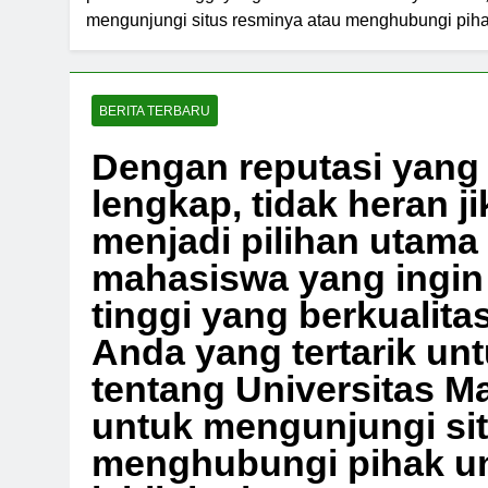
mengunjungi situs resminya atau menghubungi pihak u
BERITA TERBARU
Dengan reputasi yang b
lengkap, tidak heran j
menjadi pilihan utama
mahasiswa yang ingin
tinggi yang berkualitas
Anda yang tertarik un
tentang Universitas Ma
untuk mengunjungi sit
menghubungi pihak uni