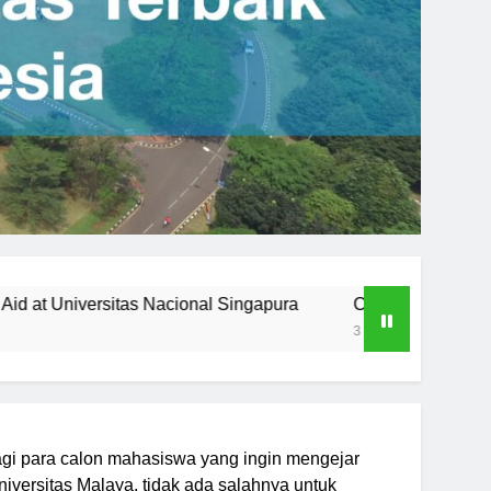
nal Singapura
Campus Facilities at Universitas Nasional S
3 Hari Ago
bagi para calon mahasiswa yang ingin mengejar
Universitas Malaya, tidak ada salahnya untuk