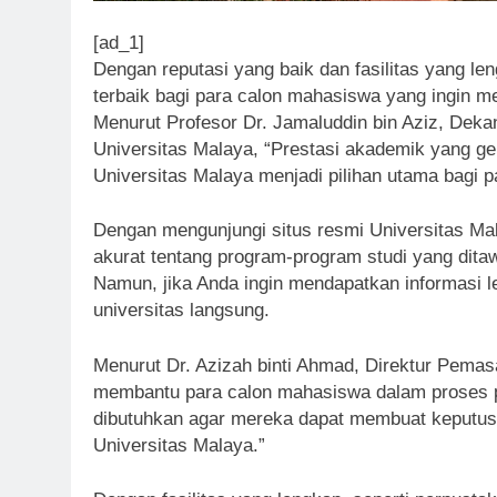
[ad_1]
Dengan reputasi yang baik dan fasilitas yang l
terbaik bagi para calon mahasiswa yang ingin me
Menurut Profesor Dr. Jamaluddin bin Aziz, Deka
Universitas Malaya, “Prestasi akademik yang ge
Universitas Malaya menjadi pilihan utama bagi 
Dengan mengunjungi situs resmi Universitas Ma
akurat tentang program-program studi yang ditaw
Namun, jika Anda ingin mendapatkan informasi le
universitas langsung.
Menurut Dr. Azizah binti Ahmad, Direktur Pemas
membantu para calon mahasiswa dalam proses p
dibutuhkan agar mereka dapat membuat keputusa
Universitas Malaya.”