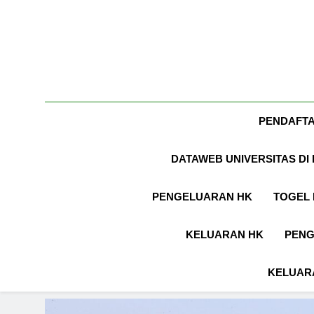
PENDAFT
DATAWEB UNIVERSITAS DI
PENGELUARAN HK
TOGEL
KELUARAN HK
PENG
KELUAR