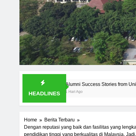
Alumni Success Stories from Universitas Nasional Singap
1 Hari Ago
HEADLINES
Home
Berita Terbaru
Dengan reputasi yang baik dan fasilitas yang lengk
pendidikan tinggi yang berkualitas di Malaysia. Jad