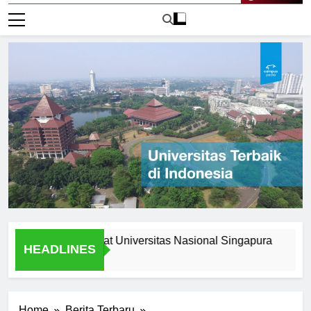
Live Now
Opportunities at Universitas Nasional Singapura
Underst
HEADLINES
1 Hari Ag