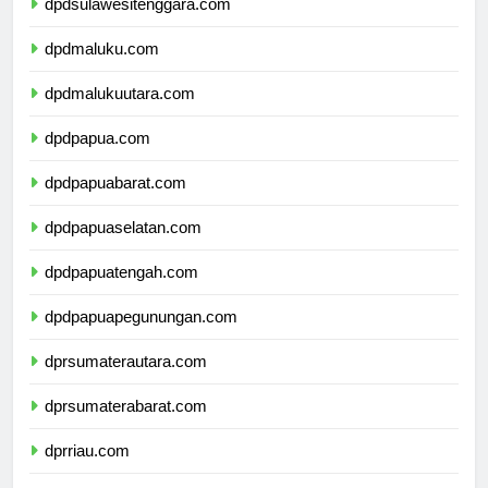
dpdsulawesitenggara.com
dpdmaluku.com
dpdmalukuutara.com
dpdpapua.com
dpdpapuabarat.com
dpdpapuaselatan.com
dpdpapuatengah.com
dpdpapuapegunungan.com
dprsumaterautara.com
dprsumaterabarat.com
dprriau.com