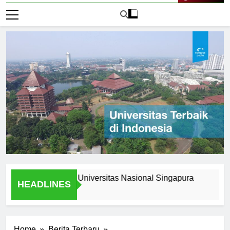
Live Now
 Stories from Universitas Nasional Singapura
Scholarsh
HEADLINES
1 Hari Ago