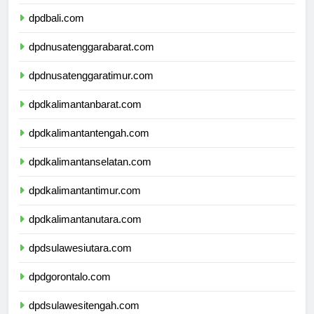
dpdbanten.com
dpdbali.com
dpdnusatenggarabarat.com
dpdnusatenggaratimur.com
dpdkalimantanbarat.com
dpdkalimantantengah.com
dpdkalimantanselatan.com
dpdkalimantantimur.com
dpdkalimantanutara.com
dpdsulawesiutara.com
dpdgorontalo.com