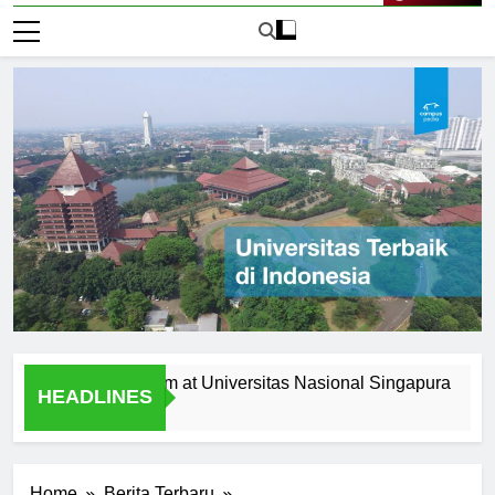
Live Now
 the Curriculum at Universitas Nasional Singapura
Alumn
HEADLINES
1 Hari