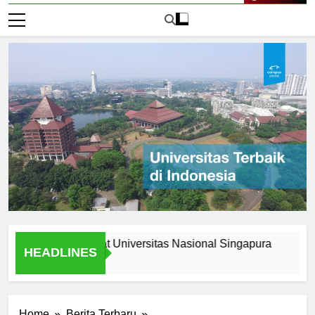
Live Now
pportunities at Universitas Nasional Singapura
Understa
HEADLINES
2 Hari Ago