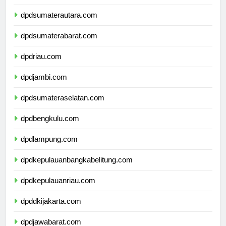
dpdaceh.com
dpdsumaterautara.com
dpdsumaterabarat.com
dpdriau.com
dpdjambi.com
dpdsumateraselatan.com
dpdbengkulu.com
dpdlampung.com
dpdkepulauanbangkabelitung.com
dpdkepulauanriau.com
dpddkijakarta.com