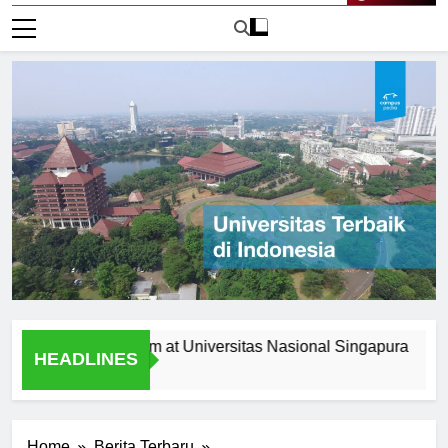
Live Now
g the Curriculum at Universitas Nasional Singapura
Alum
HEADLINES
1 Har