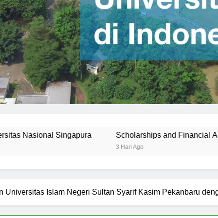
Scholarships and Financial Aid at Universitas Nacional
3 Hari Ago
Universitas Islam Negeri Sultan Syarif Kasim Pekanbaru denga