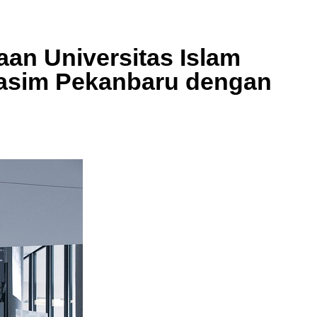
an Universitas Islam
 Kasim Pekanbaru dengan