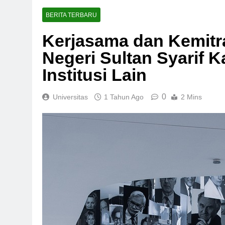
BERITA TERBARU
Kerjasama dan Kemitra
Negeri Sultan Syarif
Institusi Lain
0
Universitas
1 Tahun Ago
2 Mins