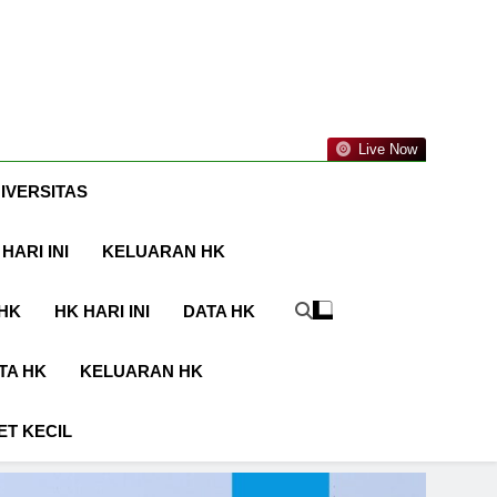
Live Now
IVERSITAS
HARI INI
KELUARAN HK
HK
HK HARI INI
DATA HK
TA HK
KELUARAN HK
ET KECIL