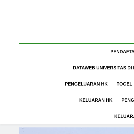
PENDAFT
DATAWEB UNIVERSITAS DI
PENGELUARAN HK
TOGEL
KELUARAN HK
PENG
KELUAR