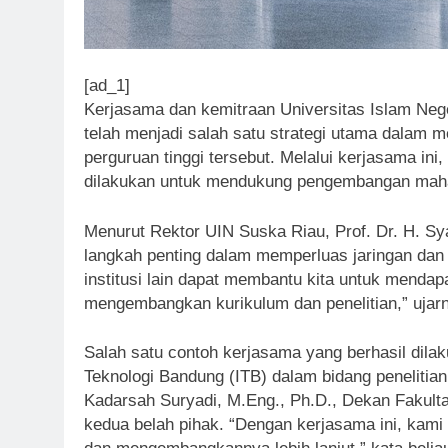
[ad_1]
Kerjasama dan kemitraan Universitas Islam Neger
telah menjadi salah satu strategi utama dalam me
perguruan tinggi tersebut. Melalui kerjasama in
dilakukan untuk mendukung pengembangan maha
Menurut Rektor UIN Suska Riau, Prof. Dr. H. Sya
langkah penting dalam memperluas jaringan dan
institusi lain dapat membantu kita untuk mend
mengembangkan kurikulum dan penelitian,” ujar
Salah satu contoh kerjasama yang berhasil dilak
Teknologi Bandung (ITB) dalam bidang penelitian
Kadarsah Suryadi, M.Eng., Ph.D., Dekan Fakulta
kedua belah pihak. “Dengan kerjasama ini, kami