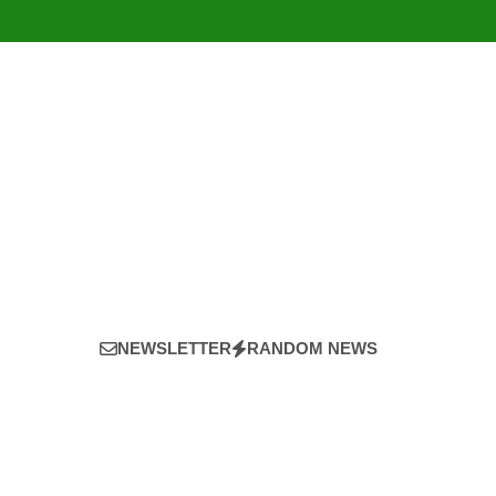
NEWSLETTER
RANDOM NEWS