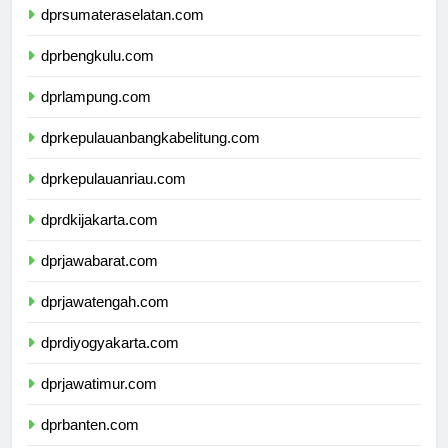
dprsumateraselatan.com
dprbengkulu.com
dprlampung.com
dprkepulauanbangkabelitung.com
dprkepulauanriau.com
dprdkijakarta.com
dprjawabarat.com
dprjawatengah.com
dprdiyogyakarta.com
dprjawatimur.com
dprbanten.com