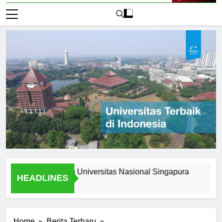
Live Now
s Stories from Universitas Nasional Singapura
Scholarsh
HEADLINES
2 Hari Ago