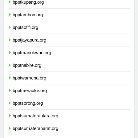
bpptkupang.org
bpptambon.org
bpptsofifi.org
bpptjayapura.org
bpptmanokwari.org
bpptnabire.org
bpptwamena.org
bpptmerauke.org
bpptsorong.org
bpptsumaterautara.org
bpptsumaterabarat.org