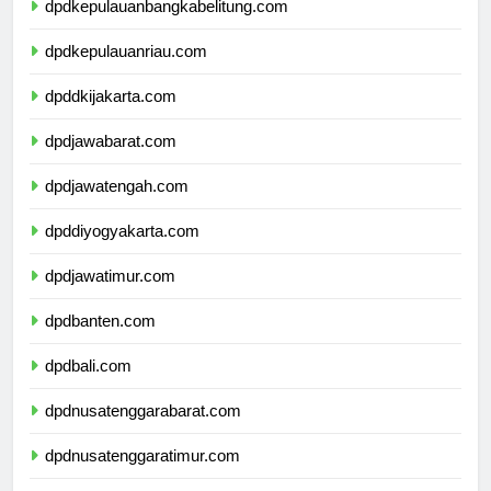
dpdkepulauanbangkabelitung.com
dpdkepulauanriau.com
dpddkijakarta.com
dpdjawabarat.com
dpdjawatengah.com
dpddiyogyakarta.com
dpdjawatimur.com
dpdbanten.com
dpdbali.com
dpdnusatenggarabarat.com
dpdnusatenggaratimur.com