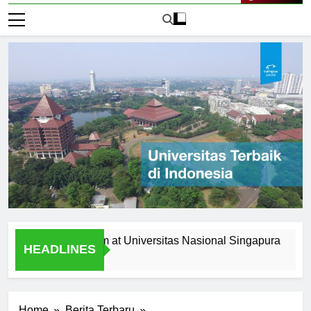
Live Now
g the Curriculum at Universitas Nasional Singapura
Alum
HEADLINES
1 Hari