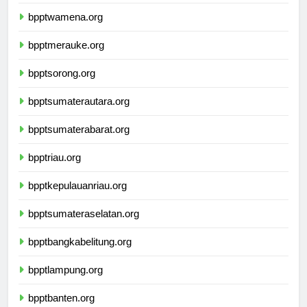
bpptnabire.org
bpptwamena.org
bpptmerauke.org
bpptsorong.org
bpptsumaterautara.org
bpptsumaterabarat.org
bpptriau.org
bpptkepulauanriau.org
bpptsumateraselatan.org
bpptbangkabelitung.org
bpptlampung.org