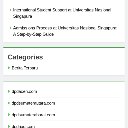
Virtual Tour
International Student Support at Universitas Nasional
Singapura
Admissions Process at Universitas Nasional Singapura:
A Step-by-Step Guide
Categories
Berita Terbaru
dpdaceh.com
dpdsumaterautara.com
dpdsumaterabarat.com