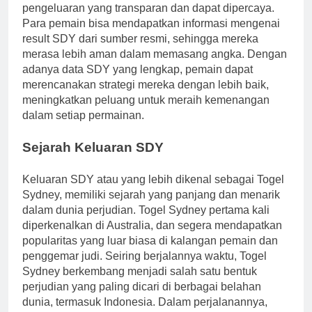
Togel Sidney juga dilengkapi dengan sistem
pengeluaran yang transparan dan dapat dipercaya.
Para pemain bisa mendapatkan informasi mengenai
result SDY dari sumber resmi, sehingga mereka
merasa lebih aman dalam memasang angka. Dengan
adanya data SDY yang lengkap, pemain dapat
merencanakan strategi mereka dengan lebih baik,
meningkatkan peluang untuk meraih kemenangan
dalam setiap permainan.
Sejarah Keluaran SDY
Keluaran SDY atau yang lebih dikenal sebagai Togel
Sydney, memiliki sejarah yang panjang dan menarik
dalam dunia perjudian. Togel Sydney pertama kali
diperkenalkan di Australia, dan segera mendapatkan
popularitas yang luar biasa di kalangan pemain dan
penggemar judi. Seiring berjalannya waktu, Togel
Sydney berkembang menjadi salah satu bentuk
perjudian yang paling dicari di berbagai belahan