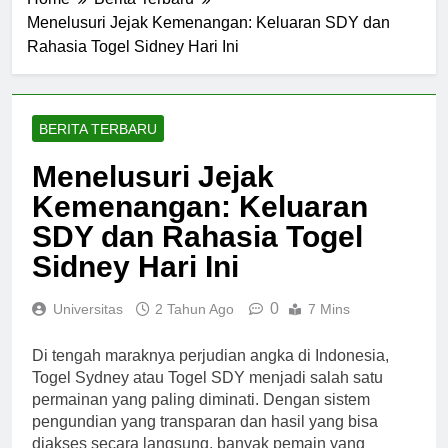
Home
Berita Terbaru
Menelusuri Jejak Kemenangan: Keluaran SDY dan
Rahasia Togel Sidney Hari Ini
BERITA TERBARU
Menelusuri Jejak
Kemenangan: Keluaran
SDY dan Rahasia Togel
Sidney Hari Ini
0
Universitas
2 Tahun Ago
7 Mins
Di tengah maraknya perjudian angka di Indonesia,
Togel Sydney atau Togel SDY menjadi salah satu
permainan yang paling diminati. Dengan sistem
pengundian yang transparan dan hasil yang bisa