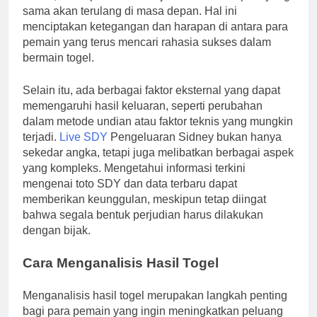
acuan, walaupun tidak ada jaminan bahwa pola yang
sama akan terulang di masa depan. Hal ini
menciptakan ketegangan dan harapan di antara para
pemain yang terus mencari rahasia sukses dalam
bermain togel.
Selain itu, ada berbagai faktor eksternal yang dapat
memengaruhi hasil keluaran, seperti perubahan
dalam metode undian atau faktor teknis yang mungkin
terjadi.
Live SDY
Pengeluaran Sidney bukan hanya
sekedar angka, tetapi juga melibatkan berbagai aspek
yang kompleks. Mengetahui informasi terkini
mengenai toto SDY dan data terbaru dapat
memberikan keunggulan, meskipun tetap diingat
bahwa segala bentuk perjudian harus dilakukan
dengan bijak.
Cara Menganalisis Hasil Togel
Menganalisis hasil togel merupakan langkah penting