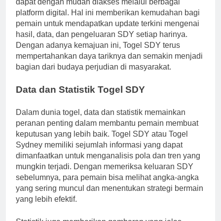
dapat dengan mudah diakses melalui berbagai
platform digital. Hal ini memberikan kemudahan bagi
pemain untuk mendapatkan update terkini mengenai
hasil, data, dan pengeluaran SDY setiap harinya.
Dengan adanya kemajuan ini, Togel SDY terus
mempertahankan daya tariknya dan semakin menjadi
bagian dari budaya perjudian di masyarakat.
Data dan Statistik Togel SDY
Dalam dunia togel, data dan statistik memainkan
peranan penting dalam membantu pemain membuat
keputusan yang lebih baik. Togel SDY atau Togel
Sydney memiliki sejumlah informasi yang dapat
dimanfaatkan untuk menganalisis pola dan tren yang
mungkin terjadi. Dengan memeriksa keluaran SDY
sebelumnya, para pemain bisa melihat angka-angka
yang sering muncul dan menentukan strategi bermain
yang lebih efektif.