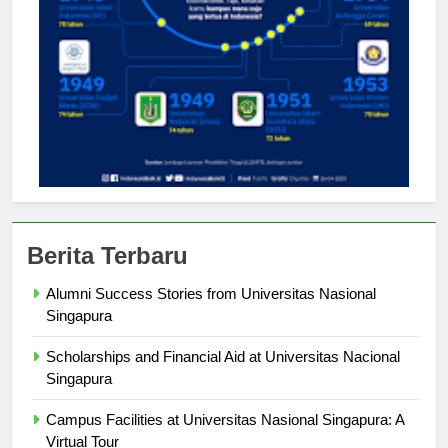
Berita Terbaru
Alumni Success Stories from Universitas Nasional
Singapura
Scholarships and Financial Aid at Universitas Nacional
Singapura
Campus Facilities at Universitas Nasional Singapura: A