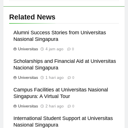
Related News
Alumni Success Stories from Universitas
Nasional Singapura
Universitas
4 jam ago
0
Scholarships and Financial Aid at Universitas
Nacional Singapura
Universitas
1 hari ago
0
Campus Facilities at Universitas Nasional
Singapura: A Virtual Tour
Universitas
2 hari ago
0
International Student Support at Universitas