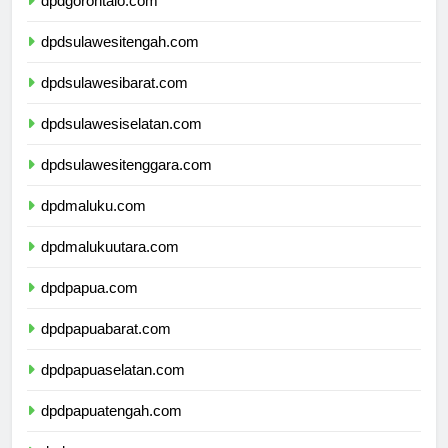
dpdgorontalo.com
dpdsulawesitengah.com
dpdsulawesibarat.com
dpdsulawesiselatan.com
dpdsulawesitenggara.com
dpdmaluku.com
dpdmalukuutara.com
dpdpapua.com
dpdpapuabarat.com
dpdpapuaselatan.com
dpdpapuatengah.com