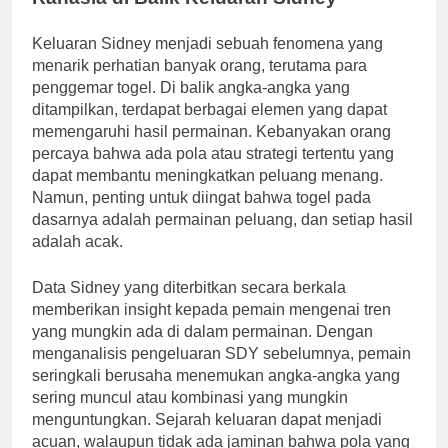
Rahasia di Balik Keluaran Sidney
Keluaran Sidney menjadi sebuah fenomena yang
menarik perhatian banyak orang, terutama para
penggemar togel. Di balik angka-angka yang
ditampilkan, terdapat berbagai elemen yang dapat
memengaruhi hasil permainan. Kebanyakan orang
percaya bahwa ada pola atau strategi tertentu yang
dapat membantu meningkatkan peluang menang.
Namun, penting untuk diingat bahwa togel pada
dasarnya adalah permainan peluang, dan setiap hasil
adalah acak.
Data Sidney yang diterbitkan secara berkala
memberikan insight kepada pemain mengenai tren
yang mungkin ada di dalam permainan. Dengan
menganalisis pengeluaran SDY sebelumnya, pemain
seringkali berusaha menemukan angka-angka yang
sering muncul atau kombinasi yang mungkin
menguntungkan. Sejarah keluaran dapat menjadi