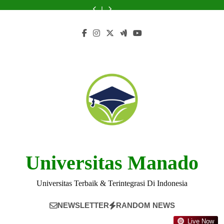
Skip
at
from
Aid
Universitas
at
from
Aid
at
Support
Universitas
Universitas
at
Nasional
Universitas
Universitas
at
Universitas
at
to
Nasional
Nasional
Universitas
Singapura:
Nasional
Nasional
Universitas
Nasional
Universitas
content
Singapura
Singapura
Nacional
A
Singapura
Singapura
Nacional
Singapura:
Nasional
Singapura
Virtual
Singapura
A
Singapura
Tour
Virtual
Tour
Universitas Manado
Universitas Terbaik & Terintegrasi Di Indonesia
NEWSLETTER
RANDOM NEWS