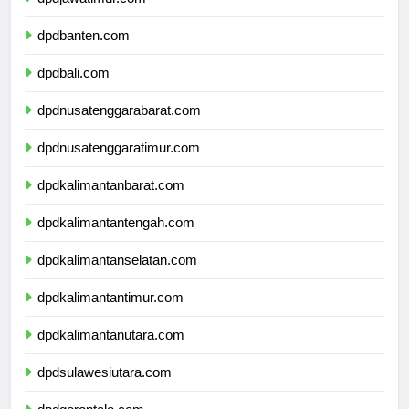
dpdjawatimur.com
dpdbanten.com
dpdbali.com
dpdnusatenggarabarat.com
dpdnusatenggaratimur.com
dpdkalimantanbarat.com
dpdkalimantantengah.com
dpdkalimantanselatan.com
dpdkalimantantimur.com
dpdkalimantanutara.com
dpdsulawesiutara.com