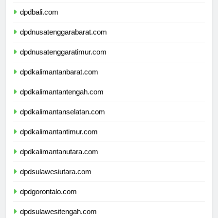
dpdbanten.com
dpdbali.com
dpdnusatenggarabarat.com
dpdnusatenggaratimur.com
dpdkalimantanbarat.com
dpdkalimantantengah.com
dpdkalimantanselatan.com
dpdkalimantantimur.com
dpdkalimantanutara.com
dpdsulawesiutara.com
dpdgorontalo.com