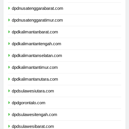
dpdbali.com
dpdnusatenggarabarat.com
dpdnusatenggaratimur.com
dpdkalimantanbarat.com
dpdkalimantantengah.com
dpdkalimantanselatan.com
dpdkalimantantimur.com
dpdkalimantanutara.com
dpdsulawesiutara.com
dpdgorontalo.com
dpdsulawesitengah.com