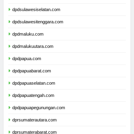
dpdsulawesibarat.com
dpdsulawesiselatan.com
dpdsulawesitenggara.com
dpdmaluku.com
dpdmalukuutara.com
dpdpapua.com
dpdpapuabarat.com
dpdpapuaselatan.com
dpdpapuatengah.com
dpdpapuapegunungan.com
dprsumaterautara.com