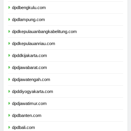
dpdsumateraselatan.com
dpdbengkulu.com
dpdlampung.com
dpdkepulauanbangkabelitung.com
dpdkepulauanriau.com
dpddkijakarta.com
dpdjawabarat.com
dpdjawatengah.com
dpddiyogyakarta.com
dpdjawatimur.com
dpdbanten.com