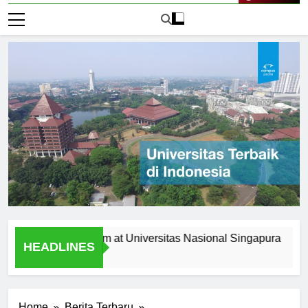
Live Now
 the Curriculum at Universitas Nasional Singapura
Alumn
HEADLINES
1 Hari 