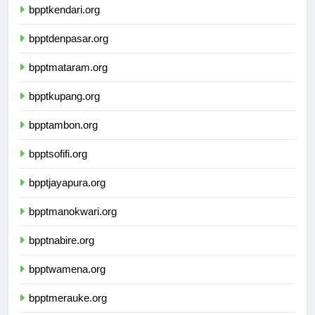
bpptkendari.org
bpptdenpasar.org
bpptmataram.org
bpptkupang.org
bpptambon.org
bpptsofifi.org
bpptjayapura.org
bpptmanokwari.org
bpptnabire.org
bpptwamena.org
bpptmerauke.org