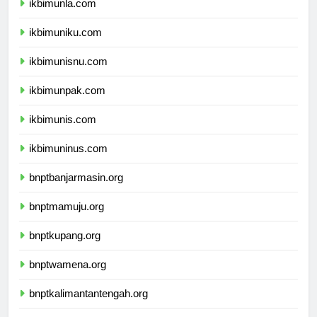
ikbimunla.com
ikbimuniku.com
ikbimunisnu.com
ikbimunpak.com
ikbimunis.com
ikbimuninus.com
bnptbanjarmasin.org
bnptmamuju.org
bnptkupang.org
bnptwamena.org
bnptkalimantantengah.org