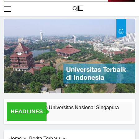
Live Now
s Stories from Universitas Nasional Singapura
Scholarsh
HEADLINES
1 Hari Ago