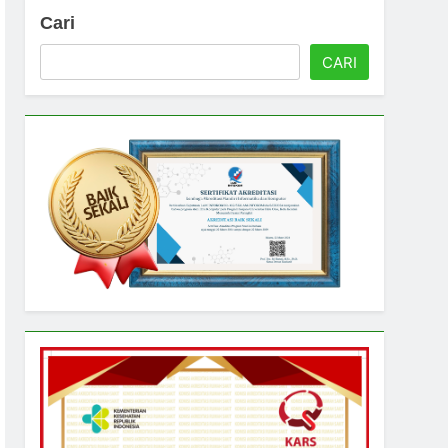
Cari
CARI