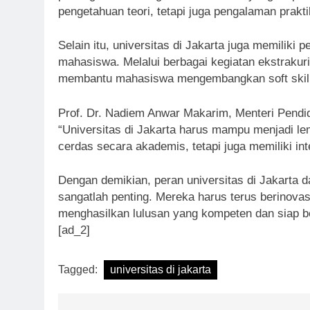
pengetahuan teori, tetapi juga pengalaman prakt
Selain itu, universitas di Jakarta juga memilik
mahasiswa. Melalui berbagai kegiatan ekstrakuri
membantu mahasiswa mengembangkan soft skills 
Prof. Dr. Nadiem Anwar Makarim, Menteri Pendi
“Universitas di Jakarta harus mampu menjadi le
cerdas secara akademis, tetapi juga memiliki in
Dengan demikian, peran universitas di Jakart
sangatlah penting. Mereka harus terus berinovas
menghasilkan lulusan yang kompeten dan siap bers
[ad_2]
Tagged:
universitas di jakarta