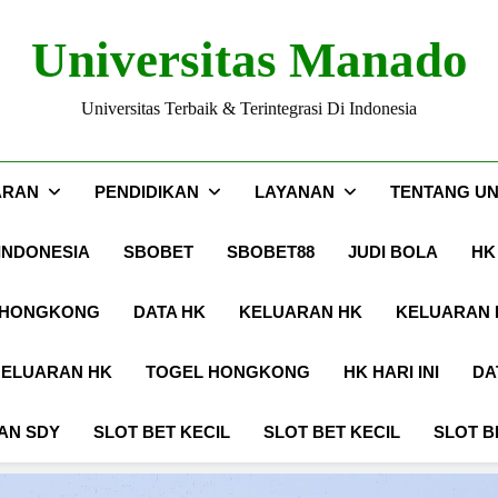
Universitas Manado
Universitas Terbaik & Terintegrasi Di Indonesia
ARAN
PENDIDIKAN
LAYANAN
TENTANG UN
 INDONESIA
SBOBET
SBOBET88
JUDI BOLA
HK 
 HONGKONG
DATA HK
KELUARAN HK
KELUARAN 
ELUARAN HK
TOGEL HONGKONG
HK HARI INI
DA
AN SDY
SLOT BET KECIL
SLOT BET KECIL
SLOT B