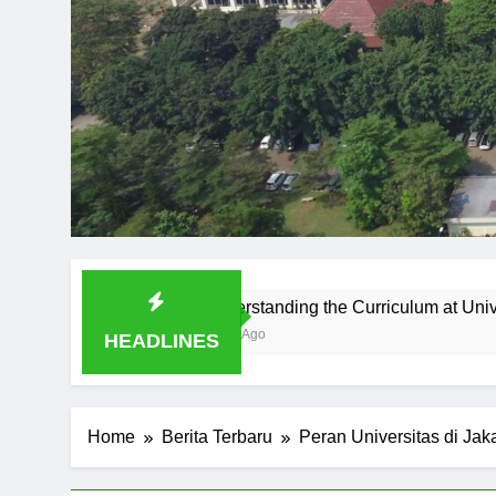
Understanding the Curriculum at Universitas Nasional Singa
2 Hari Ago
HEADLINES
Home
Berita Terbaru
Peran Universitas di J