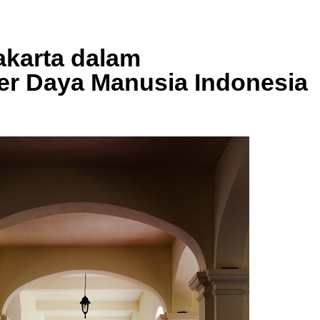
akarta dalam
 Daya Manusia Indonesia