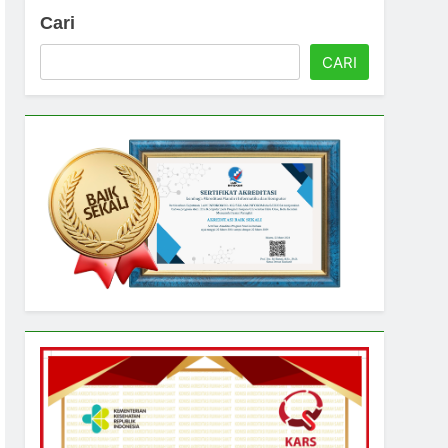
Cari
CARI