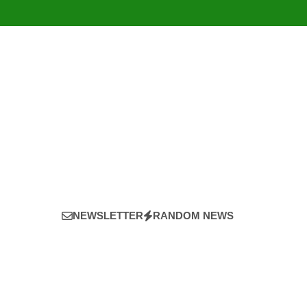
NEWSLETTER
RANDOM NEWS