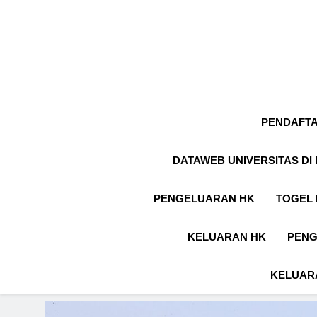
PENDAFT
DATAWEB UNIVERSITAS DI
PENGELUARAN HK
TOGEL
KELUARAN HK
PENG
KELUAR