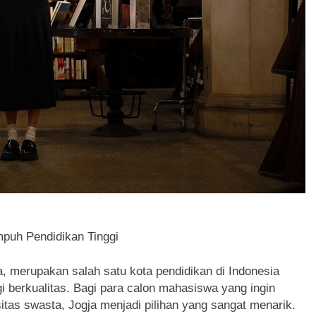
mpuh Pendidikan Tinggi
a, merupakan salah satu kota pendidikan di Indonesia
i berkualitas. Bagi para calon mahasiswa yang ingin
itas swasta, Jogja menjadi pilihan yang sangat menarik.