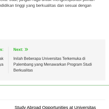
didikan tinggi yang berkualitas dan sesuai dengan
s:
Next:
ak
Inilah Beberapa Universitas Terkemuka di
ya
Palembang yang Menawarkan Program Studi
Berkualitas
Study Abroad Opportunities at Universitas