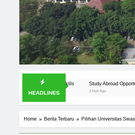
 Skills
Study Abroad Opportunities at Universitas Nasio
2 Hari Ago
HEADLINES
Home
Berita Terbaru
Pilihan Universitas Swa