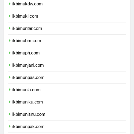
ikbimukdw.com
ikbimuki.com
ikbimuntar.com
ikbimubm.com
ikbimuph.com
ikbimunjani.com
ikbimunpas.com
ikbimunla.com
ikbimuniku.com
ikbimunisnu.com
ikbimunpak.com