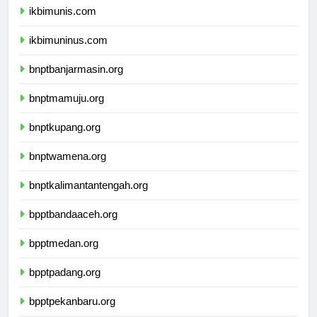
ikbimunis.com
ikbimuninus.com
bnptbanjarmasin.org
bnptmamuju.org
bnptkupang.org
bnptwamena.org
bnptkalimantantengah.org
bpptbandaaceh.org
bpptmedan.org
bpptpadang.org
bpptpekanbaru.org