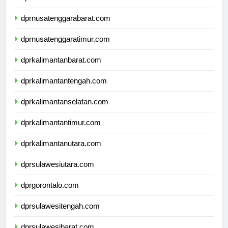
dprbali.com
dprnusatenggarabarat.com
dprnusatenggaratimur.com
dprkalimantanbarat.com
dprkalimantantengah.com
dprkalimantanselatan.com
dprkalimantantimur.com
dprkalimantanutara.com
dprsulawesiutara.com
dprgorontalo.com
dprsulawesitengah.com