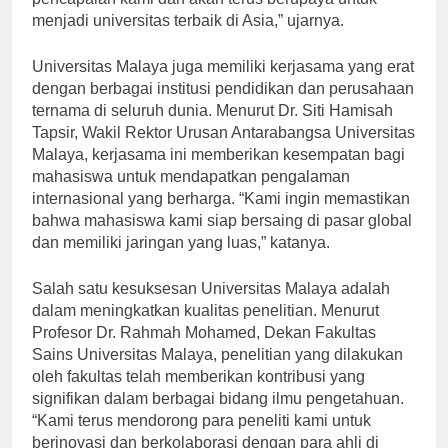
pencapaian kami dan akan terus berupaya untuk
menjadi universitas terbaik di Asia,” ujarnya.
Universitas Malaya juga memiliki kerjasama yang erat
dengan berbagai institusi pendidikan dan perusahaan
ternama di seluruh dunia. Menurut Dr. Siti Hamisah
Tapsir, Wakil Rektor Urusan Antarabangsa Universitas
Malaya, kerjasama ini memberikan kesempatan bagi
mahasiswa untuk mendapatkan pengalaman
internasional yang berharga. “Kami ingin memastikan
bahwa mahasiswa kami siap bersaing di pasar global
dan memiliki jaringan yang luas,” katanya.
Salah satu kesuksesan Universitas Malaya adalah
dalam meningkatkan kualitas penelitian. Menurut
Profesor Dr. Rahmah Mohamed, Dekan Fakultas
Sains Universitas Malaya, penelitian yang dilakukan
oleh fakultas telah memberikan kontribusi yang
signifikan dalam berbagai bidang ilmu pengetahuan.
“Kami terus mendorong para peneliti kami untuk