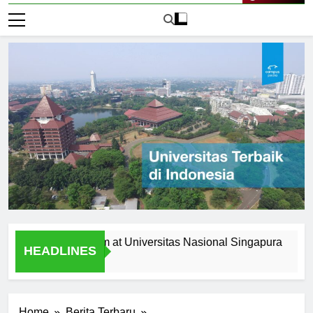
Live Now
the Curriculum at Universitas Nasional Singapura
Alumni
HEADLINES
1 Hari A