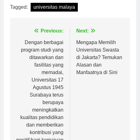
Tagged:
universitas malaya
Navigasi
Previous:
Next:
pos
Dengan berbagai
Mengapa Memilih
program studi yang
Universitas Swasta
ditawarkan dan
di Jakarta? Temukan
fasilitas yang
Alasan dan
memadai,
Manfaatnya di Sini
Universitas 17
Agustus 1945
Surabaya terus
berupaya
meningkatkan
kualitas pendidikan
dan memberikan
kontribusi yang