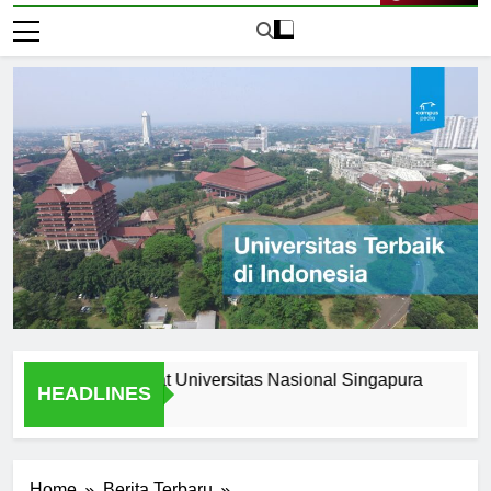
Live Now
pportunities at Universitas Nasional Singapura
Understa
HEADLINES
1 Hari Ago