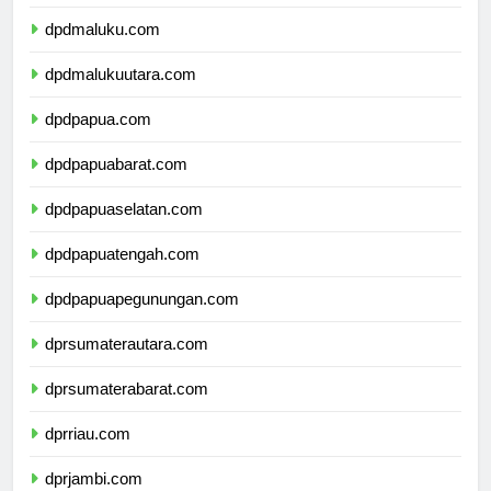
dpdsulawesitenggara.com
dpdmaluku.com
dpdmalukuutara.com
dpdpapua.com
dpdpapuabarat.com
dpdpapuaselatan.com
dpdpapuatengah.com
dpdpapuapegunungan.com
dprsumaterautara.com
dprsumaterabarat.com
dprriau.com