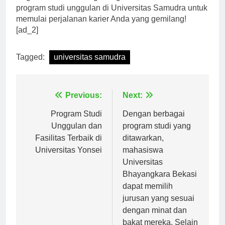
Segera daftar dan bergabunglah di salah satu
program studi unggulan di Universitas Samudra untuk
memulai perjalanan karier Anda yang gemilang!
[ad_2]
Tagged:
universitas samudra
Navigasi
Previous:
Next:
pos
Program Studi
Dengan berbagai
Unggulan dan
program studi yang
Fasilitas Terbaik di
ditawarkan,
Universitas Yonsei
mahasiswa
Universitas
Bhayangkara Bekasi
dapat memilih
jurusan yang sesuai
dengan minat dan