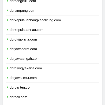
dprbengkulu.com
dprlampung.com
dprkepulauanbangkabelitung.com
dprkepulauanriau.com
dprdkijakarta.com
dprjawabarat.com
dprjawatengah.com
dprdiyogyakarta.com
dprjawatimur.com
dprbanten.com
dprbali.com