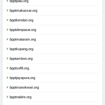
bpptpalu.org
bpptmakassar.org
bpptkendari.org
bpptdenpasar.org
bpptmataram.org
bpptkupang.org
bpptambon.org
bpptsofifi.org
bpptjayapura.org
bpptmanokwari.org
bpptnabire.org