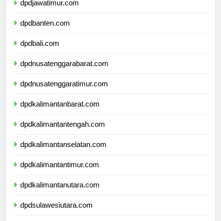
dpdjawatimur.com
dpdbanten.com
dpdbali.com
dpdnusatenggarabarat.com
dpdnusatenggaratimur.com
dpdkalimantanbarat.com
dpdkalimantantengah.com
dpdkalimantanselatan.com
dpdkalimantantimur.com
dpdkalimantanutara.com
dpdsulawesiutara.com