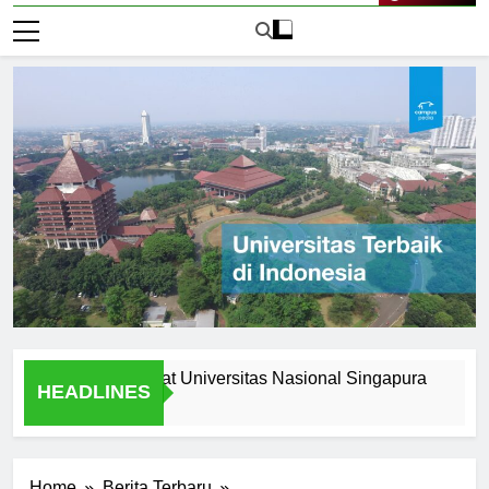
Live Now
Opportunities at Universitas Nasional Singapura
Underst
HEADLINES
1 Hari Ago