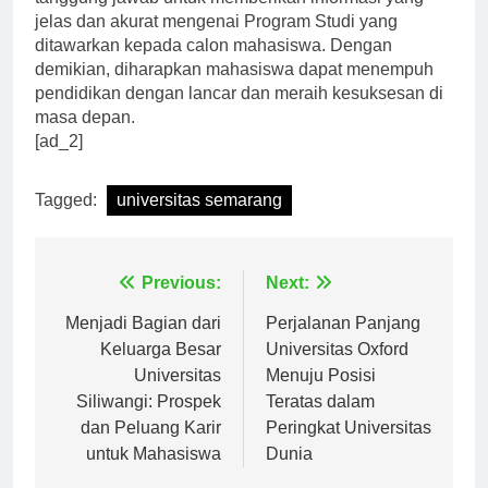
tanggung jawab untuk memberikan informasi yang
jelas dan akurat mengenai Program Studi yang
ditawarkan kepada calon mahasiswa. Dengan
demikian, diharapkan mahasiswa dapat menempuh
pendidikan dengan lancar dan meraih kesuksesan di
masa depan.
[ad_2]
Tagged:
universitas semarang
Navigasi
Previous:
Next:
pos
Menjadi Bagian dari
Perjalanan Panjang
Keluarga Besar
Universitas Oxford
Universitas
Menuju Posisi
Siliwangi: Prospek
Teratas dalam
dan Peluang Karir
Peringkat Universitas
untuk Mahasiswa
Dunia