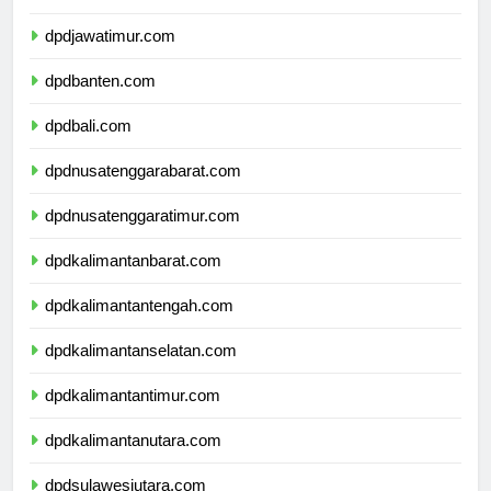
dpddiyogyakarta.com
dpdjawatimur.com
dpdbanten.com
dpdbali.com
dpdnusatenggarabarat.com
dpdnusatenggaratimur.com
dpdkalimantanbarat.com
dpdkalimantantengah.com
dpdkalimantanselatan.com
dpdkalimantantimur.com
dpdkalimantanutara.com