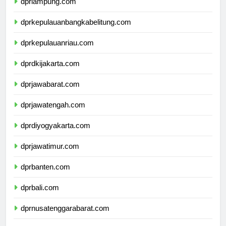
dprlampung.com
dprkepulauanbangkabelitung.com
dprkepulauanriau.com
dprdkijakarta.com
dprjawabarat.com
dprjawatengah.com
dprdiyogyakarta.com
dprjawatimur.com
dprbanten.com
dprbali.com
dprnusatenggarabarat.com