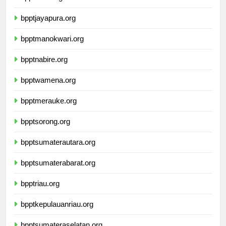
bpptsofifi.org
bpptjayapura.org
bpptmanokwari.org
bpptnabire.org
bpptwamena.org
bpptmerauke.org
bpptsorong.org
bpptsumaterautara.org
bpptsumaterabarat.org
bpptriau.org
bpptkepulauanriau.org