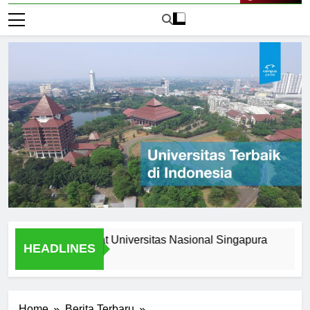
Live Now
Opportunities at Universitas Nasional Singapura
Underst
HEADLINES
1 Hari Ag