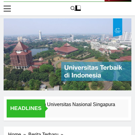
Live Now
s Stories from Universitas Nasional Singapura
Scholars
HEADLINES
2 Hari Ago