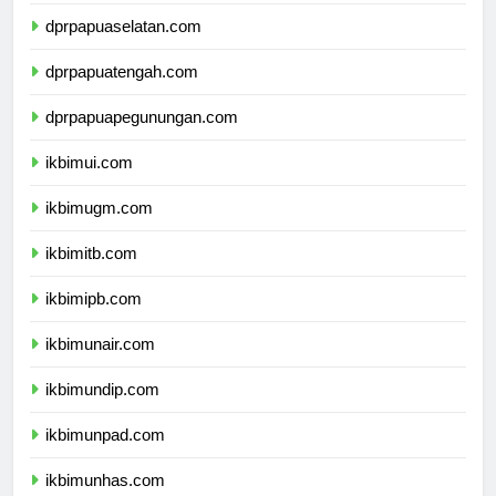
dprpapua.com
dprpapuaselatan.com
dprpapuatengah.com
dprpapuapegunungan.com
ikbimui.com
ikbimugm.com
ikbimitb.com
ikbimipb.com
ikbimunair.com
ikbimundip.com
ikbimunpad.com