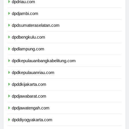
dpdriau.com
dpdjambi.com
dpdsumateraselatan.com
dpdbengkulu.com
dpdlampung.com
dpdkepulauanbangkabelitung.com
dpdkepulauanriau.com
dpddkijakarta.com
dpdjawabarat.com
dpdjawatengah.com
dpddiyogyakarta.com