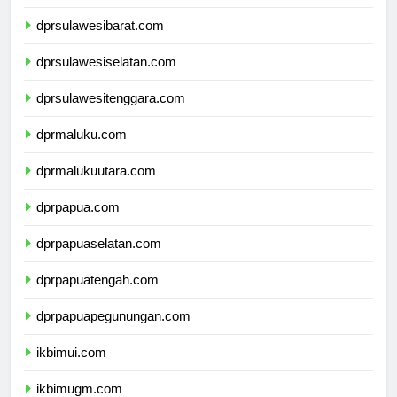
dprsulawesitengah.com
dprsulawesibarat.com
dprsulawesiselatan.com
dprsulawesitenggara.com
dprmaluku.com
dprmalukuutara.com
dprpapua.com
dprpapuaselatan.com
dprpapuatengah.com
dprpapuapegunungan.com
ikbimui.com