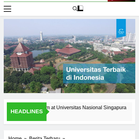
Live Now
 the Curriculum at Universitas Nasional Singapura
Alumn
HEADLINES
1 Hari 