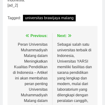
Indonesia.
[ad_2]
Tagged:
universitas brawijaya malang
Navigasi
Previous:
Next:
pos
Peran Universitas
Sebagai salah satu
Muhammadiyah
universitas terbaik di
Malang dalam
Indonesia,
Meningkatkan
Universitas YARSI
Kualitas Pendidikan
memiliki fasilitas dan
di Indonesia – Artikel
sarana pendidikan
ini akan membahas
yang lengkap dan
peran penting
modern, mulai dari
Universitas
laboratorium yang
Muhammadiyah
dilengkapi dengan
Malang dalam
peralatan canggih,