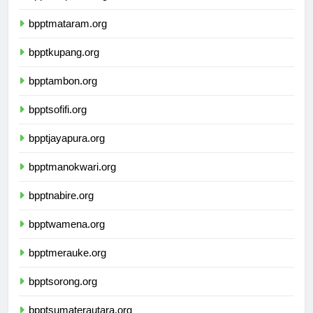
bpptdenpasar.org
bpptmataram.org
bpptkupang.org
bpptambon.org
bpptsofifi.org
bpptjayapura.org
bpptmanokwari.org
bpptnabire.org
bpptwamena.org
bpptmerauke.org
bpptsorong.org