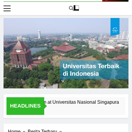
Live Now
 the Curriculum at Universitas Nasional Singapura
Alumn
HEADLINES
1 Hari