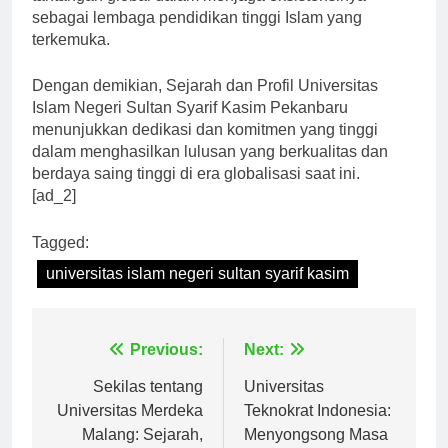
tantangan global dalam menjaga eksistensinya
sebagai lembaga pendidikan tinggi Islam yang
terkemuka.
Dengan demikian, Sejarah dan Profil Universitas
Islam Negeri Sultan Syarif Kasim Pekanbaru
menunjukkan dedikasi dan komitmen yang tinggi
dalam menghasilkan lulusan yang berkualitas dan
berdaya saing tinggi di era globalisasi saat ini.
[ad_2]
Tagged:
universitas islam negeri sultan syarif kasim
Navigasi
Previous:
Next:
pos
Sekilas tentang
Universitas
Universitas Merdeka
Teknokrat Indonesia: