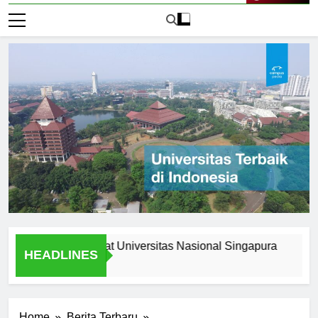
Live Now
Opportunities at Universitas Nasional Singapura
Underst
HEADLINES
2 Hari Ag