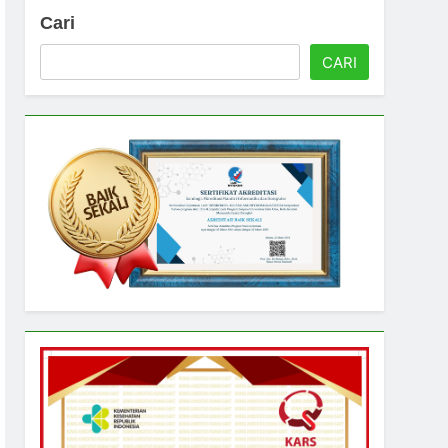
Cari
CARI