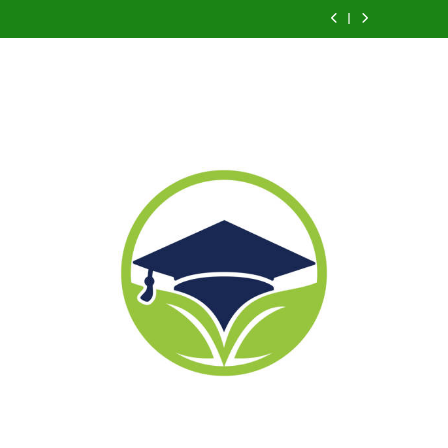
Scholarships
Campus
at
Curriculum
Stories
Financial
at
Curriculum
Stories
and
Facilities
Universitas
at
from
Aid
Universitas
at
from
Financial
at
Nasional
Universitas
Universitas
at
Nasional
Universitas
Universitas
Aid
Universitas
Singapura:
Nasional
Nasional
Universitas
Singapura:
Nasional
Nasional
at
Nasional
A
Singapura
Singapura
Nacional
A
Singapura
Singapura
Universitas
Singapura:
Virtual
Singapura
Virtual
Nacional
A
Tour
Tour
Singapura
Virtual
Tour