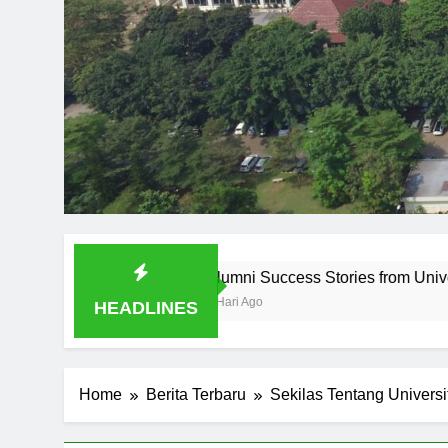
Alumni Success Stories from Universitas Nasional Singapur
1 Hari Ago
HEADLINES
Home
Berita Terbaru
Sekilas Tentang Univers