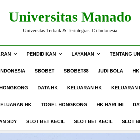
Universitas Manado
Universitas Terbaik & Terintegrasi Di Indonesia
ARAN
PENDIDIKAN
LAYANAN
TENTANG UN
 INDONESIA
SBOBET
SBOBET88
JUDI BOLA
HK 
 HONGKONG
DATA HK
KELUARAN HK
KELUARAN 
ELUARAN HK
TOGEL HONGKONG
HK HARI INI
DA
AN SDY
SLOT BET KECIL
SLOT BET KECIL
SLOT B