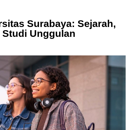
rsitas Surabaya: Sejarah,
m Studi Unggulan