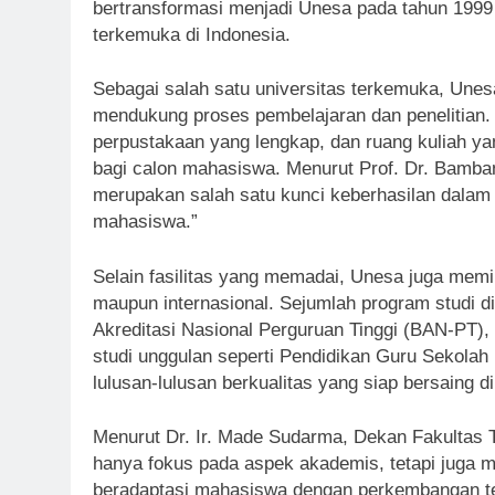
bertransformasi menjadi Unesa pada tahun 1999 
terkemuka di Indonesia.
Sebagai salah satu universitas terkemuka, Unes
mendukung proses pembelajaran dan penelitian. Fa
perpustakaan yang lengkap, dan ruang kuliah y
bagi calon mahasiswa. Menurut Prof. Dr. Bamban
merupakan salah satu kunci keberhasilan dalam 
mahasiswa.”
Selain fasilitas yang memadai, Unesa juga memil
maupun internasional. Sejumlah program studi d
Akreditasi Nasional Perguruan Tinggi (BAN-PT), 
studi unggulan seperti Pendidikan Guru Sekolah 
lulusan-lulusan berkualitas yang siap bersaing di
Menurut Dr. Ir. Made Sudarma, Dekan Fakultas T
hanya fokus pada aspek akademis, tetapi juga
beradaptasi mahasiswa dengan perkembangan tek