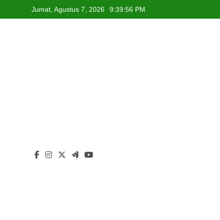
Skip
Jumat, Agustus 7, 2026
9:39:58 PM
to
content