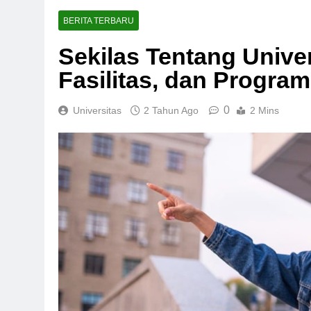
BERITA TERBARU
Sekilas Tentang Unive
Fasilitas, dan Progra
0
Universitas
2 Tahun Ago
2 Mins