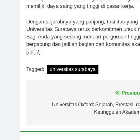
memiliki daya saing yang tinggi di pasar kerja.
Dengan sejarahnya yang panjang, fasilitas yang
Universitas Surabaya terus berkomitmen untuk 
Bagi Anda yang sedang mencari perguruan tinggi 
bergabung dan jadilah bagian dari komunitas aka
[ad_2]
Tagged:
universitas surabaya
Navigasi
Previou
pos
Universitas Oxford: Sejarah, Prestasi, d
Keunggulan Akadem