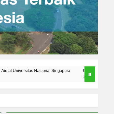
l Singapura
Campus Facilities at Universitas Nasional Si
3 Hari Ago