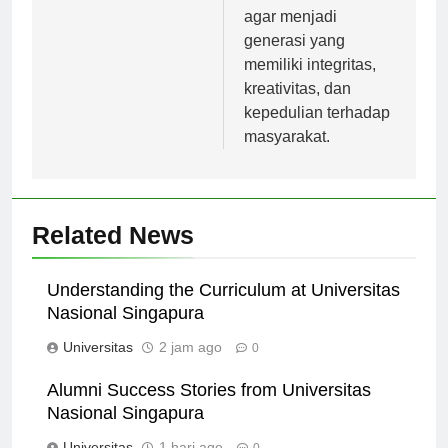
mendidik mahasiswa
agar menjadi
generasi yang
memiliki integritas,
kreativitas, dan
kepedulian terhadap
masyarakat.
Related News
Understanding the Curriculum at Universitas
Nasional Singapura
Universitas
2 jam ago
0
Alumni Success Stories from Universitas
Nasional Singapura