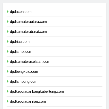
dpdaceh.com
dpdsumaterautara.com
dpdsumaterabarat.com
dpdriau.com
dpdjambi.com
dpdsumateraselatan.com
dpdbengkulu.com
dpdlampung.com
dpdkepulauanbangkabelitung.com
dpdkepulauanriau.com