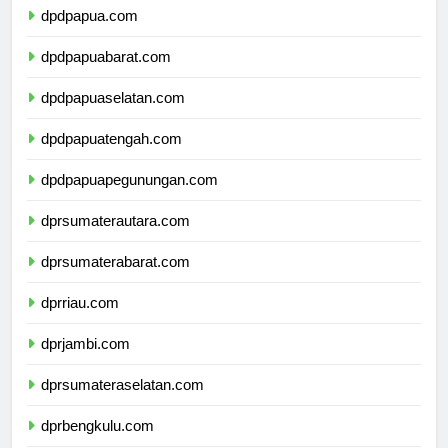
dpdpapua.com
dpdpapuabarat.com
dpdpapuaselatan.com
dpdpapuatengah.com
dpdpapuapegunungan.com
dprsumaterautara.com
dprsumaterabarat.com
dprriau.com
dprjambi.com
dprsumateraselatan.com
dprbengkulu.com