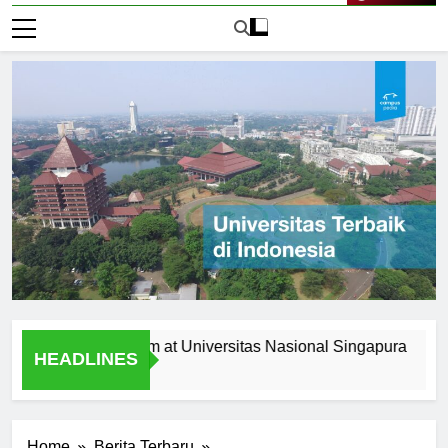
Live Now
 the Curriculum at Universitas Nasional Singapura
Alumn
HEADLINES
1 Hari 