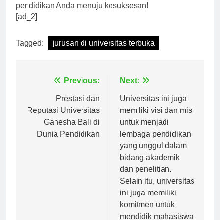
bergabung dengan UT dan mulailah perjalanan
pendidikan Anda menuju kesuksesan!
[ad_2]
Tagged:
jurusan di universitas terbuka
Navigasi
Previous:
Next:
pos
Prestasi dan
Universitas ini juga
Reputasi Universitas
memiliki visi dan misi
Ganesha Bali di
untuk menjadi
Dunia Pendidikan
lembaga pendidikan
yang unggul dalam
bidang akademik
dan penelitian.
Selain itu, universitas
ini juga memiliki
komitmen untuk