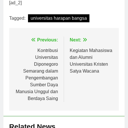
yang dihasilkan oleh universitas tersebut.
[ad_2]
Tagged:
universitas harapan bangsa
Navigasi
Previous:
Next:
pos
Kontribusi
Kegiatan Mahasiswa
Universitas
dan Alumni
Diponegoro
Universitas Kristen
Semarang dalam
Satya Wacana
Pengembangan
Sumber Daya
Manusia Unggul dan
Berdaya Saing