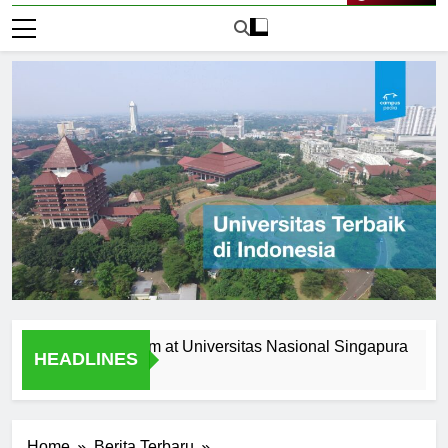
Live Now
the Curriculum at Universitas Nasional Singapura
Alumn
HEADLINES
1 Hari 