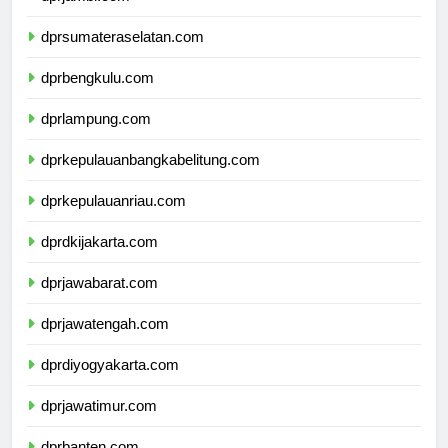
dprjambi.com
dprsumateraselatan.com
dprbengkulu.com
dprlampung.com
dprkepulauanbangkabelitung.com
dprkepulauanriau.com
dprdkijakarta.com
dprjawabarat.com
dprjawatengah.com
dprdiyogyakarta.com
dprjawatimur.com