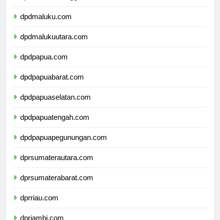
dpdsulawesitenggara.com
dpdmaluku.com
dpdmalukuutara.com
dpdpapua.com
dpdpapuabarat.com
dpdpapuaselatan.com
dpdpapuatengah.com
dpdpapuapegunungan.com
dprsumaterautara.com
dprsumaterabarat.com
dprriau.com