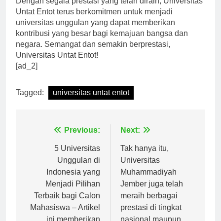
Dengan segala prestasi yang telah diraih, Universitas
Untat Entot terus berkomitmen untuk menjadi
universitas unggulan yang dapat memberikan
kontribusi yang besar bagi kemajuan bangsa dan
negara. Semangat dan semakin berprestasi,
Universitas Untat Entot!
[ad_2]
Tagged:
universitas untat entot
Navigasi
Previous:
Next:
pos
5 Universitas
Tak hanya itu,
Unggulan di
Universitas
Indonesia yang
Muhammadiyah
Menjadi Pilihan
Jember juga telah
Terbaik bagi Calon
meraih berbagai
Mahasiswa – Artikel
prestasi di tingkat