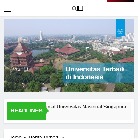
Live Now
 the Curriculum at Universitas Nasional Singapura
Alumn
HEADLINES
1 Hari