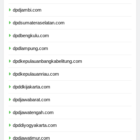
dpdriau.com
dpdjambi.com
dpdsumateraselatan.com
dpdbengkulu.com
dpdlampung.com
dpdkepulauanbangkabelitung.com
dpdkepulauanriau.com
dpddkijakarta.com
dpdjawabarat.com
dpdjawatengah.com
dpddiyogyakarta.com