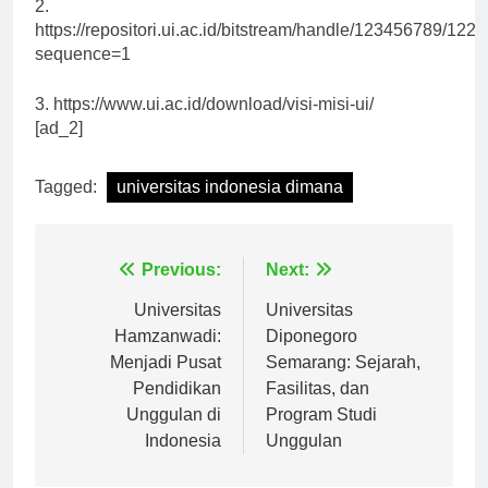
2.
https://repositori.ui.ac.id/bitstream/handle/123456789/
sequence=1
3. https://www.ui.ac.id/download/visi-misi-ui/
[ad_2]
Tagged:
universitas indonesia dimana
Navigasi
Previous:
Next:
pos
Universitas
Universitas
Hamzanwadi:
Diponegoro
Menjadi Pusat
Semarang: Sejarah,
Pendidikan
Fasilitas, dan
Unggulan di
Program Studi
Indonesia
Unggulan