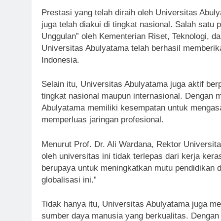
Prestasi yang telah diraih oleh Universitas Abul
juga telah diakui di tingkat nasional. Salah sa
Unggulan” oleh Kementerian Riset, Teknologi, d
Universitas Abulyatama telah berhasil memberika
Indonesia.
Selain itu, Universitas Abulyatama juga aktif be
tingkat nasional maupun internasional. Dengan 
Abulyatama memiliki kesempatan untuk mengas
memperluas jaringan profesional.
Menurut Prof. Dr. Ali Wardana, Rektor Universit
oleh universitas ini tidak terlepas dari kerja ke
berupaya untuk meningkatkan mutu pendidikan da
globalisasi ini.”
Tidak hanya itu, Universitas Abulyatama juga 
sumber daya manusia yang berkualitas. Dengan b