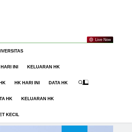
Live Now
IVERSITAS
HARI INI
KELUARAN HK
HK
HK HARI INI
DATA HK
TA HK
KELUARAN HK
ET KECIL