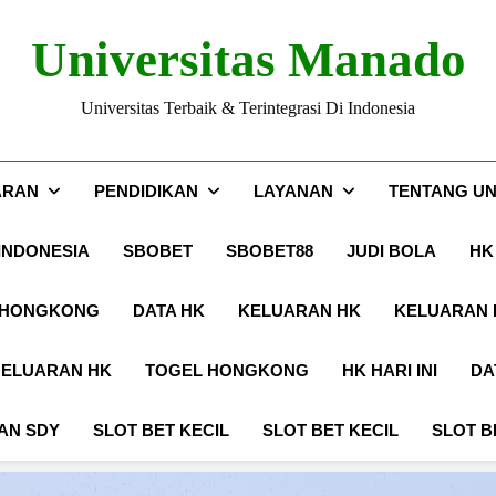
Universitas Manado
Universitas Terbaik & Terintegrasi Di Indonesia
ARAN
PENDIDIKAN
LAYANAN
TENTANG UN
 INDONESIA
SBOBET
SBOBET88
JUDI BOLA
HK 
 HONGKONG
DATA HK
KELUARAN HK
KELUARAN 
ELUARAN HK
TOGEL HONGKONG
HK HARI INI
DA
AN SDY
SLOT BET KECIL
SLOT BET KECIL
SLOT B