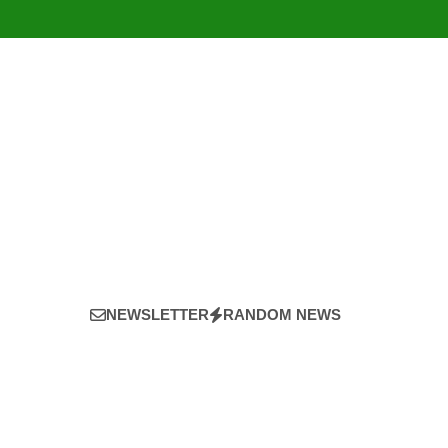
NEWSLETTER
RANDOM NEWS