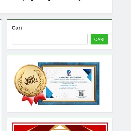
Cari
CARI