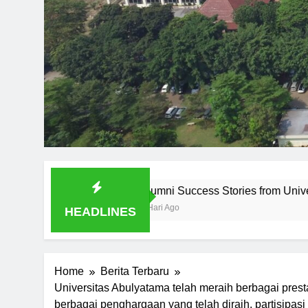
Alumni Success Stories from Universitas Nasional Singapu
1 Hari Ago
HEADLINES
Home
Berita Terbaru
Universitas Abulyatama telah meraih berbagai pres
berbagai penghargaan yang telah diraih, partisipa