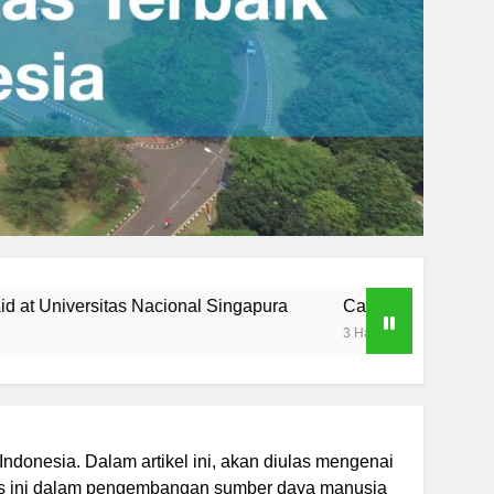
l Singapura
Campus Facilities at Universitas Nasional Si
3 Hari Ago
donesia. Dalam artikel ini, akan diulas mengenai
sitas ini dalam pengembangan sumber daya manusia