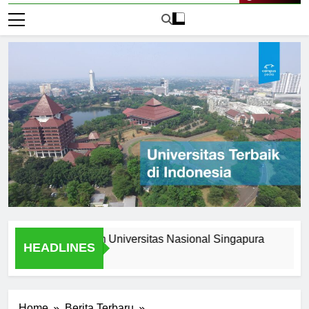
Live Now
s Stories from Universitas Nasional Singapura
Scholars
HEADLINES
1 Hari Ago