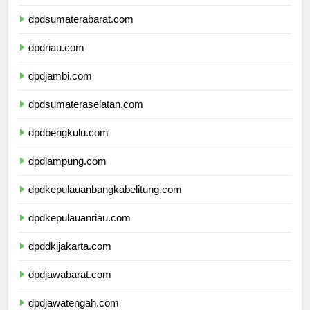
dpdsumaterautara.com
dpdsumaterabarat.com
dpdriau.com
dpdjambi.com
dpdsumateraselatan.com
dpdbengkulu.com
dpdlampung.com
dpdkepulauanbangkabelitung.com
dpdkepulauanriau.com
dpddkijakarta.com
dpdjawabarat.com