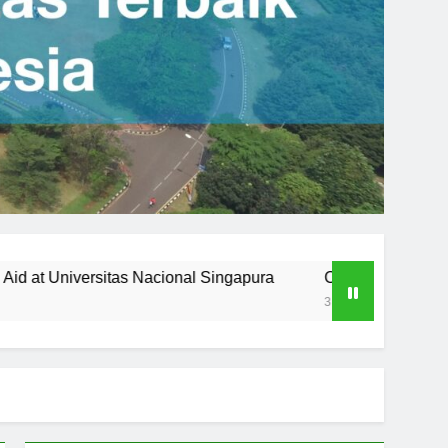
al Singapura
Campus Facilities at Universitas Nasional S
3 Hari Ago