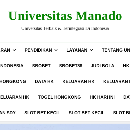
Universitas Manado
Universitas Terbaik & Terintegrasi Di Indonesia
ARAN
PENDIDIKAN
LAYANAN
TENTANG UN
 INDONESIA
SBOBET
SBOBET88
JUDI BOLA
HK 
 HONGKONG
DATA HK
KELUARAN HK
KELUARAN 
ELUARAN HK
TOGEL HONGKONG
HK HARI INI
DA
AN SDY
SLOT BET KECIL
SLOT BET KECIL
SLOT B