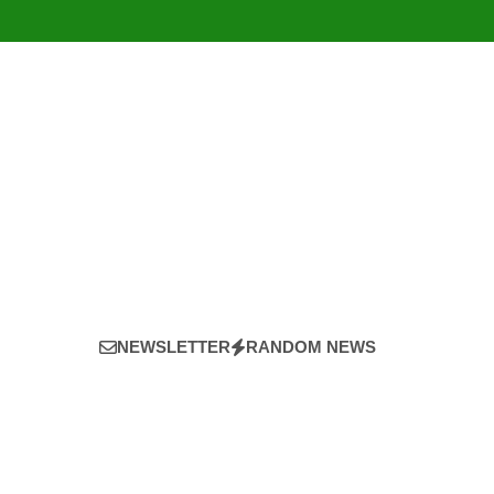
NEWSLETTER
RANDOM NEWS