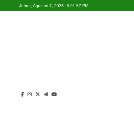
Skip
Jumat, Agustus 7, 2026
5:01:59 PM
to
content