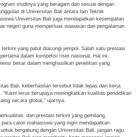
 program studinya yang beragam dan sesuai dengan
ggulan di Universitas Bali antara lain Teknik
siswa Universitas Bali juga mendapatkan kesempatan
 luar negeri guna memperluas wawasan dan pengalaman
i terkini yang patut diacungi jempol. Salah satu prestasi
 pertama dalam kompetisi riset nasional. Hal ini
tensi besar dalam menghasilkan penelitian yang
tas Bali, keberhasilan tersebut tidak lepas dari kerja
i. “Kami terus berupaya meningkatkan kualitas pendidikan
saing secara global,” ujarnya.
rkualitas, dan prestasi terkini yang gemilang,
agi para calon mahasiswa yang ingin mendapatkan
k untuk bergabung dengan Universitas Bali, jangan ragu