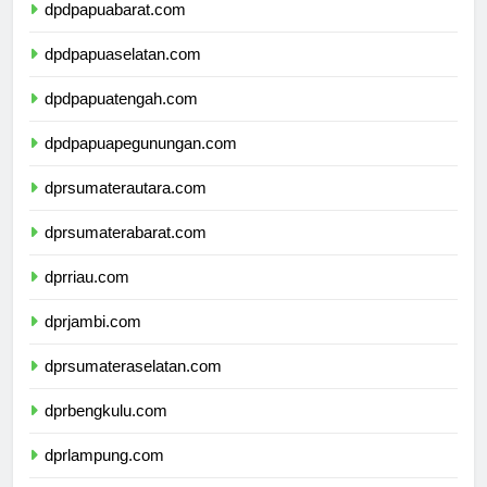
dpdpapuabarat.com
dpdpapuaselatan.com
dpdpapuatengah.com
dpdpapuapegunungan.com
dprsumaterautara.com
dprsumaterabarat.com
dprriau.com
dprjambi.com
dprsumateraselatan.com
dprbengkulu.com
dprlampung.com