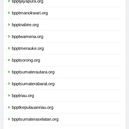
bpptjayapura.org
bpptmanokwari.org
bpptnabire.org
bpptwamena.org
bpptmerauke.org
bpptsorong.org
bpptsumaterautara.org
bpptsumaterabarat.org
bpptriau.org
bpptkepulauanriau.org
bpptsumateraselatan.org