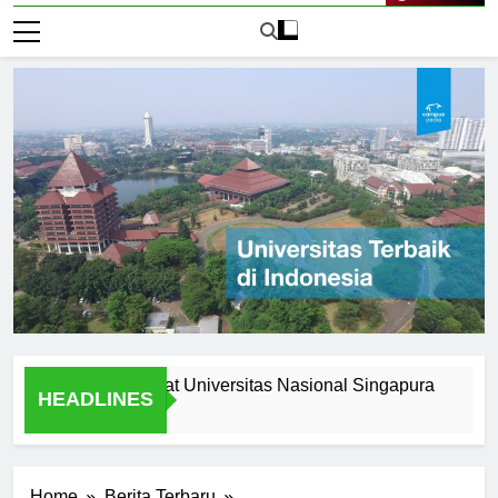
Live Now
Opportunities at Universitas Nasional Singapura
Underst
HEADLINES
1 Hari Ago