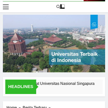
Live Now
Opportunities at Universitas Nasional Singapura
Underst
HEADLINES
2 Hari Ago